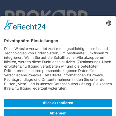
PROKOPP GmbH
Alte Heerstraße 2
97877 Wertheim-Reicholzheim
Tel.: 0 93 42 - 49 57
Fax: 0 93 42 - 2 17 83
info@prokopp-haustechnik.de
@prokopp-haustechnik