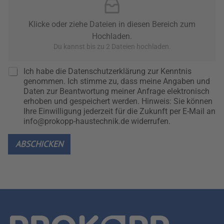
T
T
Klicke oder ziehe Dateien in diesen Bereich zum
E
Hochladen.
W
Ä
Du kannst bis zu 2 Dateien hochladen.
H
L
P
Ich habe die Datenschutzerklärung zur Kenntnis
E
r
genommen. Ich stimme zu, dass meine Angaben und
N
i
Daten zur Beantwortung meiner Anfrage elektronisch
v
erhoben und gespeichert werden. Hinweis: Sie können
a
Ihre Einwilligung jederzeit für die Zukunft per E-Mail an
c
info@prokopp-haustechnik.de widerrufen.
y
P
ABSCHICKEN
o
l
i
c
y
*