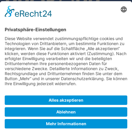
PROKOPP GmbH
Alte Heerstraße 2
97877 Wertheim-Reicholzheim
Tel.: 0 93 42 - 49 57
Fax: 0 93 42 - 2 17 83
info@prokopp-haustechnik.de
@prokopp-haustechnik
Impressum
Datenschutz